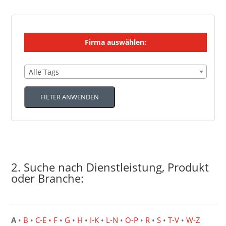
Firma auswählen:
Alle Tags
FILTER ANWENDEN
2. Suche nach Dienstleistung, Produkt
oder Branche:
A
•
B
•
C-E
• F
•
G
•
H
•
I-K
•
L-N
•
O-P
•
R
•
S
•
T-V
•
W-Z