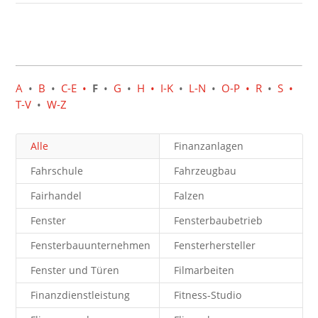
A
•
B
•
C-E
•
F
•
G
•
H
• I-K
•
L-N
•
O-P
• R
•
S
•
T-V
•
W-Z
Alle
Finanzanlagen
Fahrschule
Fahrzeugbau
Fairhandel
Falzen
Fenster
Fensterbaubetrieb
Fensterbauunternehmen
Fensterhersteller
Fenster und Türen
Filmarbeiten
Finanzdienstleistung
Fitness-Studio