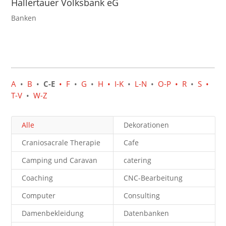
Hallertauer Volksbank eG
Banken
A
•
B
•
C-E
•
F
•
G
•
H
• I-K
•
L-N
•
O-P
• R
•
S
•
T-V
•
W-Z
Alle
Dekorationen
Craniosacrale Therapie
Cafe
Camping und Caravan
catering
Coaching
CNC-Bearbeitung
Computer
Consulting
Damenbekleidung
Datenbanken