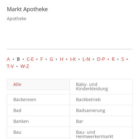
Markt Apotheke
Apotheke
A
•
B
•
C-E
• F
•
G
•
H
• I-K
•
L-N
•
O-P
• R
•
S
•
T-V
•
W-Z
Alle
Baby- und
Kinderkleidung
Bäckereien
Backbetrieb
Bad
Badsanierung
Banken
Bar
Bau
Bau- und
Heimwerkermarkt