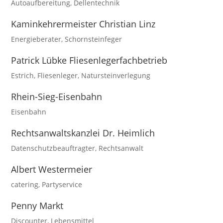
Autoaufbereitung
,
Dellentechnik
Kaminkehrermeister Christian Linz
Energieberater
,
Schornsteinfeger
Patrick Lübke Fliesenlegerfachbetrieb
Estrich
,
Fliesenleger
,
Natursteinverlegung
Rhein-Sieg-Eisenbahn
Eisenbahn
Rechtsanwaltskanzlei Dr. Heimlich
Datenschutzbeauftragter
,
Rechtsanwalt
Albert Westermeier
catering
,
Partyservice
Penny Markt
Discounter
,
Lebensmittel