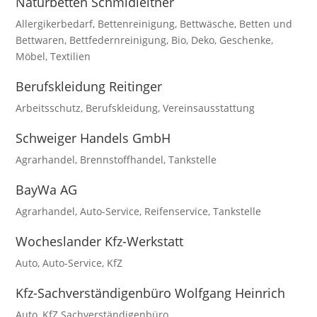
Naturbetten Schmidleitner
Allergikerbedarf
,
Bettenreinigung
,
Bettwäsche
,
Betten und
Bettwaren
,
Bettfedernreinigung
,
Bio
,
Deko
,
Geschenke
,
Möbel
,
Textilien
Berufskleidung Reitinger
Arbeitsschutz
,
Berufskleidung
,
Vereinsausstattung
Schweiger Handels GmbH
Agrarhandel
,
Brennstoffhandel
,
Tankstelle
BayWa AG
Agrarhandel
,
Auto-Service
,
Reifenservice
,
Tankstelle
Wocheslander Kfz-Werkstatt
Auto
,
Auto-Service
,
KfZ
Kfz-Sachverständigenbüro Wolfgang Heinrich
Auto
,
KfZ Sachverständigenbüro