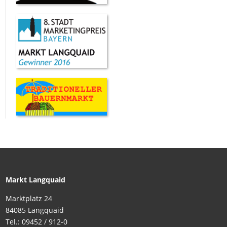
Markt Langquaid
Marktplatz 24
84085 Langquaid
Tel.: 09452 / 912-0