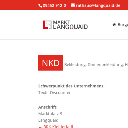
09452 912-0
rathaus@langquaid.de
Bürge
NKD
Bekleidung
,
Damenbekleidung
,
H
Schwerpunkt des Unternehmens:
Textil-Discounter
Anschrift:
Marktplatz 9
Langquaid
←
BRK Kleiderladl