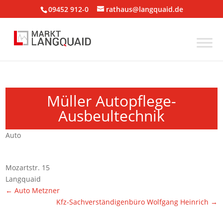
09452 912-0
rathaus@langquaid.de
Müller Autopflege-
Ausbeultechnik
Auto
Mozartstr. 15
Langquaid
←
Auto Metzner
Kfz-Sachverständigenbüro Wolfgang Heinrich
→