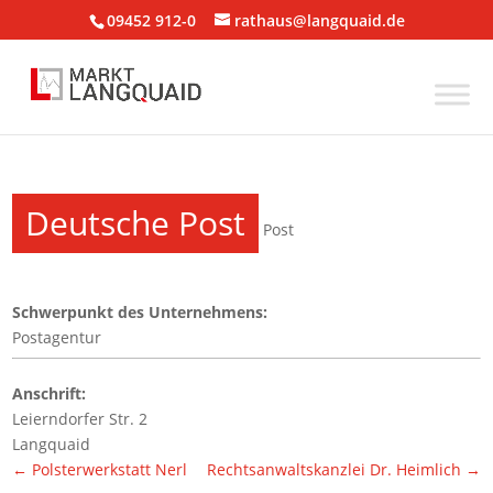
09452 912-0
rathaus@langquaid.de
Deutsche Post
Post
Schwerpunkt des Unternehmens:
Postagentur
Anschrift:
Leierndorfer Str. 2
Langquaid
←
Polsterwerkstatt Nerl
Rechtsanwaltskanzlei Dr. Heimlich
→