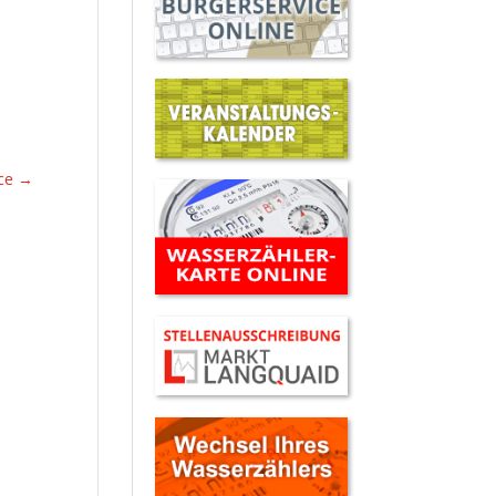
ice
→