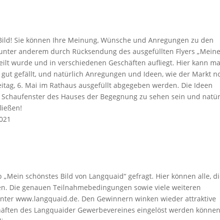
Bild! Sie können Ihre Meinung, Wünsche und Anregungen zu den
, unter anderem durch Rücksendung des ausgefüllten Flyers „Mein
rteilt wurde und in verschiedenen Geschäften aufliegt. Hier kann m
ut gefällt, und natürlich Anregungen und Ideen, wie der Markt n
eitag, 6. Mai im Rathaus ausgefüllt abgegeben werden. Die Ideen
 Schaufenster des Hauses der Begegnung zu sehen sein und natür
ließen!
2021
Mein schönstes Bild von Langquaid“ gefragt. Hier können alle, di
nden. Die genauen Teilnahmebedingungen sowie viele weiteren
unter www.langquaid.de. Den Gewinnern winken wieder attraktive
schäften des Langquaider Gewerbevereines eingelöst werden können