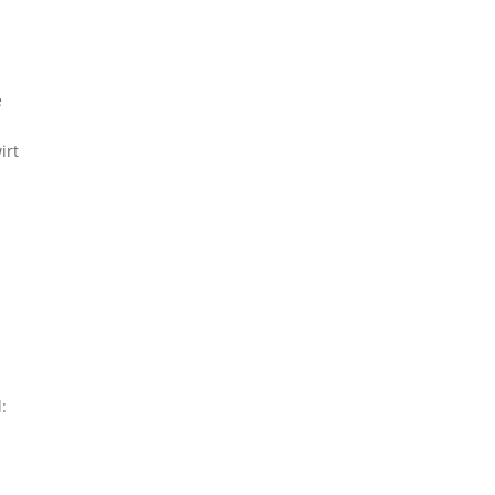
e
irt
: