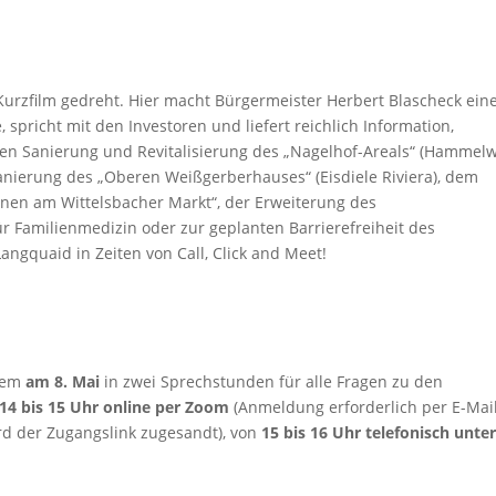
Kurzfilm gedreht. Hier macht Bürgermeister Herbert Blascheck ein
pricht mit den Investoren und liefert reichlich Information,
den Sanierung und Revitalisierung des „Nagelhof-Areals“ (Hammelw
anierung des „Oberen Weißgerberhauses“ (Eisdiele Riviera), dem
nen am Wittelsbacher Markt“, der Erweiterung des
 Familienmedizin oder zur geplanten Barrierefreiheit des
ngquaid in Zeiten von Call, Click and Meet!
rdem
am 8. Mai
in zwei Sprechstunden für alle Fragen zu den
14 bis 15 Uhr online per Zoom
(Anmeldung erforderlich per E-Mail
d der Zugangslink zugesandt), von
15 bis 16 Uhr telefonisch unter