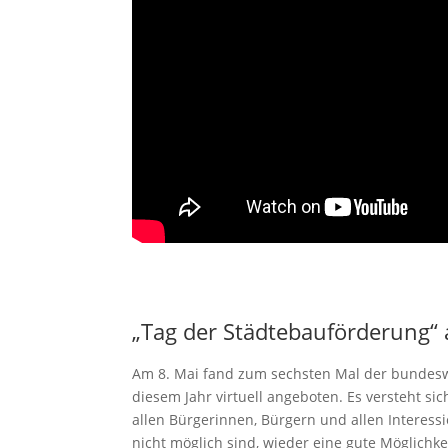
„Tag der Städtebauförderung“
Am 8. Mai fand zum sechsten Mal der bundeswei
diesem Jahr virtuell angeboten. Es versteht si
allen Bürgerinnen, Bürgern und allen Interess
nicht möglich sind, wieder eine gute Möglichkei