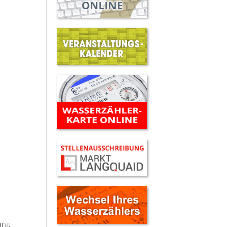
m
m
ung