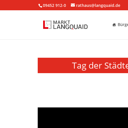
09452 912-0
rathaus@langquaid.de
Bürge
Tag der Städt