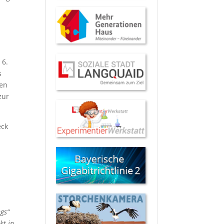
 6.
s
hen
zur
eck
gs“
kt in