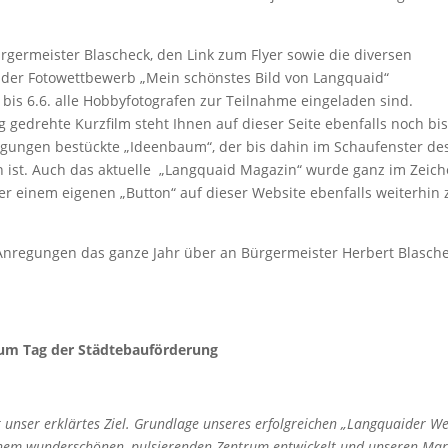
germeister Blascheck, den Link zum Flyer sowie die diversen
 der Fotowettbewerb „Mein schönstes Bild von Langquaid“
is 6.6. alle Hobbyfotografen zur Teilnahme eingeladen sind.
gedrehte Kurzfilm steht Ihnen auf dieser Seite ebenfalls noch bis
regungen bestückte „Ideenbaum“, der bis dahin im Schaufenster de
 ist. Auch das aktuelle „Langquaid Magazin“ wurde ganz im Zeic
er einem eigenen „Button“ auf dieser Website ebenfalls weiterhin 
 Anregungen das ganze Jahr über an Bürgermeister Herbert Blasch
um Tag der Städtebauförderung
unser erklärtes Ziel. Grundlage unseres erfolgreichen „Langquaider We
nem wunderschönen, pulsierenden Zentrum entwickelt und unseren Mar