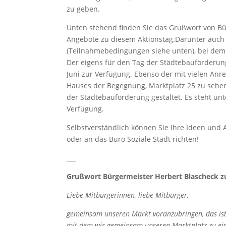
zu geben.
Unten stehend finden Sie das Grußwort von Bür
Angebote zu diesem Aktionstag.Darunter auch
(Teilnahmebedingungen siehe unten), bei dem b
Der eigens für den Tag der Städtebauförderung 
Juni zur Verfügung. Ebenso der mit vielen An
Hauses der Begegnung, Marktplatz 25 zu sehen
der Städtebauförderung gestaltet. Es steht unt
Verfügung.
Selbstverständlich können Sie Ihre Ideen und
oder an das Büro Soziale Stadt richten!
___
Grußwort Bürgermeister Herbert Blascheck z
Liebe Mitbürgerinnen, liebe Mitbürger,
gemeinsam unseren Markt voranzubringen, das ist 
mit dem wir gemeinsam unseren Marktplatz zu ei