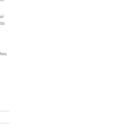
mir
tes
hen,