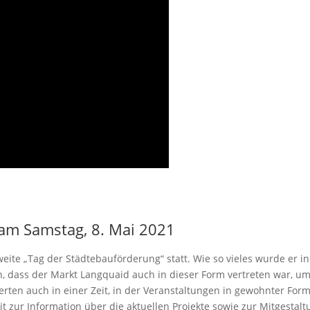
 am Samstag, 8. Mai 2021
te „Tag der Städtebauförderung“ statt. Wie so vieles wurde er in
ch, dass der Markt Langquaid auch in dieser Form vertreten war, u
ierten auch in einer Zeit, in der Veranstaltungen in gewohnter For
t zur Information über die aktuellen Projekte sowie zur Mitgestalt