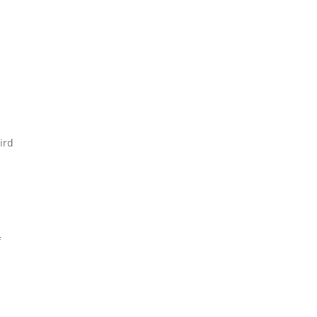
ird
f