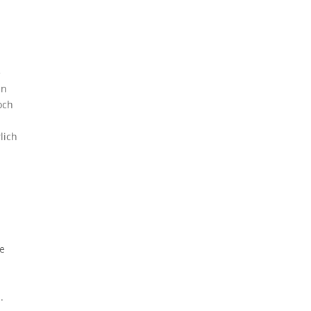
e
an
och
lich
e
.