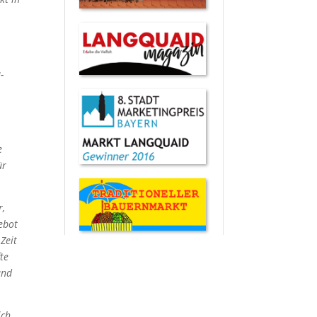
-
e
ür
r,
ebot
Zeit
te
und
ich