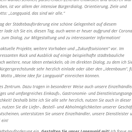
ben, ist vor allem der intensive Bürgerdialog. Orientierung, Ziele und
to: „Langquaid, das sind wir alle.“
Tag der Städtebauförderung eine schöne Gelegenheit auf diesem
 lade ich Sie ein, diesen Tag, auch wenn er heuer aufgrund der Corona
– zum Dialog, zur Mitgestaltung und zu interessanter Information!
, aktuelle Projekte, weitere Vorhaben und „Zukunftsvisionen“ vor. Im
ressanten Rück und Ausblick auf einige beispielhafte städtebauliche
h weitere, neue Ideen entwickeln, ob im direkten Dialog, zu dem ich Si
Bürgersprechstunde sehr herzlich einlade oder über den „Ideenbaum“, f
Motto „Meine Idee für Langquaid“ einreichen können.
ives Zentrum. Dazu tragen in besonderer Weise auch unsere Einzelhändle
tiges und umfangreiches Einkaufs-, Gastronomie- und Dienstleistungsang
hkeit! Deshalb bitte ich Sie alle sehr herzlich, nutzen Sie auch in dieser 
nutzen Sie die Liefer-, Bestell- und Abholmöglichkeiten unserer Geschäf
tscheinen, unterstützen Sie unsere Einzelhändler, unsere Dienstleister 
 ein!
Städtebauförderung ein.
Gestalten Sie unser Langquaid mit!
Ich freue m